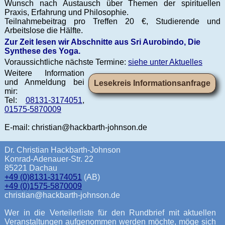
Wunsch nach Austausch über Themen der spirituellen
Praxis, Erfahrung und Philosophie.
Teilnahmebeitrag pro Treffen 20 €, Studierende und
Arbeitslose die Hälfte.
Zur Zeit lesen wir Abschnitte aus Sri Aurobindo, Die
Synthese des Yoga.
Voraussichtliche nächste Termine:
siehe unter Aktuelles
Weitere Information
und Anmeldung bei
Lesekreis Informationsanfrage
mir:
Tel:
08131-3174051
,
01575-5870009
E-mail: chri
stian
@hackb
arth-joh
nson.de
Dr. Christian Hackbarth-Johnson
Konrad-Adenauer-Str. 22
85221 Dachau
+49 (0)8131-3174051
(AB)
+49 (0)1575-5870009
chri
stian
@hackb
arth-joh
nson.de
Wer in die Verteilerliste für den Rundbrief mit aktuellen
Veranstaltungen aufgenommen werden möchte, möge sich