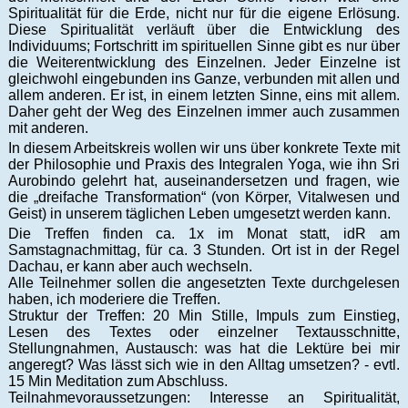
Spiritualität für die Erde, nicht nur für die eigene Erlösung.
Diese Spiritualität verläuft über die Entwicklung des
Individuums; Fortschritt im spirituellen Sinne gibt es nur über
die Weiterentwicklung des Einzelnen. Jeder Einzelne ist
gleichwohl eingebunden ins Ganze, verbunden mit allen und
allem anderen. Er ist, in einem letzten Sinne, eins mit allem.
Daher geht der Weg des Einzelnen immer auch zusammen
mit anderen.
In diesem Arbeitskreis wollen wir uns über konkrete Texte mit
der Philosophie und Praxis des Integralen Yoga, wie ihn Sri
Aurobindo gelehrt hat, auseinandersetzen und fragen, wie
die „dreifache Transformation“ (von Körper, Vitalwesen und
Geist) in unserem täglichen Leben umgesetzt werden kann.
Die Treffen finden ca. 1x im Monat statt, idR am
Samstagnachmittag, für ca. 3 Stunden. Ort ist in der Regel
Dachau, er kann aber auch wechseln.
Alle Teilnehmer sollen die angesetzten Texte durchgelesen
haben, ich moderiere die Treffen.
Struktur der Treffen: 20 Min Stille, Impuls zum Einstieg,
Lesen des Textes oder einzelner Textausschnitte,
Stellungnahmen, Austausch: was hat die Lektüre bei mir
angeregt? Was lässt sich wie in den Alltag umsetzen? - evtl.
15 Min Meditation zum Abschluss.
Teilnahmevoraussetzungen: Interesse an Spiritualität,