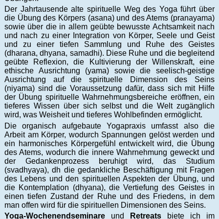
Der Jahrtausende alte spirituelle Weg des Yoga führt über
die Übung des Körpers (asana) und des Atems (pranayama)
sowie über die in allem geübte bewusste Achtsamkeit nach
und nach zu einer Integration von Körper, Seele und Geist
und zu einer tiefen Sammlung und Ruhe des Geistes
(dharana, dhyana, samadhi). Diese Ruhe und die begleitend
geübte Reflexion, die Kultivierung der Willenskraft, eine
ethische Ausrichtung (yama) sowie die seelisch-geistige
Ausrichtung auf die spirituelle Dimension des Seins
(niyama) sind die Voraussetzung dafür, dass sich mit Hilfe
der Übung spirituelle Wahrnehmungsbereiche eröffnen, ein
tieferes Wissen über sich selbst und die Welt zugänglich
wird, was Weisheit und tieferes Wohlbefinden ermöglicht.
Die organisch aufgebaute Yogapraxis umfasst also die
Arbeit am Körper, wodurch Spannungen gelöst werden und
ein harmonisches Körpergefühl entwickelt wird, die Übung
des Atems, wodurch die innere Wahrnehmung geweckt und
der Gedankenprozess beruhigt wird, das Studium
(svadhyaya), dh die gedankliche Beschäftigung mit Fragen
des Lebens und den spirituellen Aspekten der Übung, und
die Kontemplation (dhyana), die Vertiefung des Geistes in
einen tiefen Zustand der Ruhe und des Friedens, in dem
man offen wird für die spirituellen Dimensionen des Seins.
Yoga-Wochenendseminare
und
Retreats
biete ich im