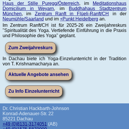
Haus der Stille Puregg/Österreich
, im
Meditationshaus
Domicilium in Weyarn
, im
Buddhahaus Stadtzentrum
München
, im
Zentrum Ranft in Flüeli-Ranft/CH
in der
Neumühle/Saarland
und im
+Punkt Heidelberg
an.
Im Zentrum Ranft/CH ist für 2025-26 ein Zweijahreskurs
"Spiritualität des Yoga. Vertiefende Einführung in die Praxis
und Philosophie des Yoga" geplant.
Zum Zweijahreskurs
In Dachau biete ich Yoga-Einzelunterricht in der Tradition
von T. Krishnamacharya an.
Aktuelle Angebote ansehen
Zu Info Einzelunterricht
Dr. Christian Hackbarth-Johnson
Konrad-Adenauer-Str. 22
85221 Dachau
+49 (0)8131-3174051
(AB)